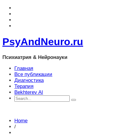
PsyAndNeuro.ru
Психиатрия & Нейронауки
Главная
Все публикации
Диагностика
Терапия
Bekhterev AI
Home
/