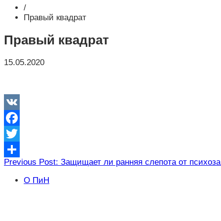
/
Правый квадрат
Правый квадрат
15.05.2020
VK
Facebook
Twitter
Навигация
Previous Post: Защищает ли ранняя слепота от психоз
Отправить
по
О ПиН
записям