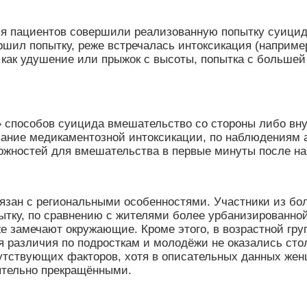
ся пациентов совершили реализованную попытку суицид
ршил попытку, реже встречалась интоксикация (например
 как удушение или прыжок с высоты, попытка с больше
» способов суицида вмешательство со стороны либо вн
ование медикаментозной интоксикации, по наблюдениям 
ожностей для вмешательства в первые минуты после на
зан с региональными особенностями. Участники из боле
ку, по сравнению с жителями более урбанизированной 
е замечают окружающие. Кроме этого, в возрастной гру
тя различия по подросткам и молодёжи не оказались ст
путствующих факторов, хотя в описательных данных же
ятельно прекращёнными.