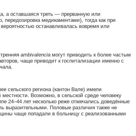
а, а оставшаяся треть — прерванную или
, передозировка медикаментами), тогда как при
й вероятностью останавливалась вовремя или
утренняя
ambivalencia
могут приводить к более частым
авторов, чаще приводит к госпитализации именно с
чала.
е сельского региона (кантон Вале) имели
местности. Возможно, в сельской среде человеку
ппе 24–44 лет несколько реже отмечались доведённые
оль выразительными. Половые различия также не
нщины чаще попадали в больницу с реализованными