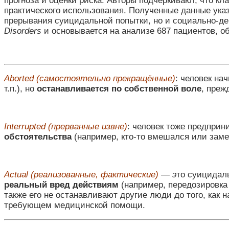
прогноза и оценки риска. Авторы подчёркивают, что к
практического использования. Полученные данные ука
прерывания суицидальной попытки, но и социально-де
Disorders
и основывается на анализе 687 пациентов, 
Aborted (самостоятельно прекращённые)
: человек на
т.п.), но
останавливается по собственной воле
, преж
Interrupted (прерванные извне)
: человек тоже предприн
обстоятельства
(например, кто-то вмешался или заме
Actual (реализованные, фактические)
— э
то суицидал
реальный вред действиям
(например, передозировка 
также его не останавливают другие люди до того, как 
требующем медицинской помощи.