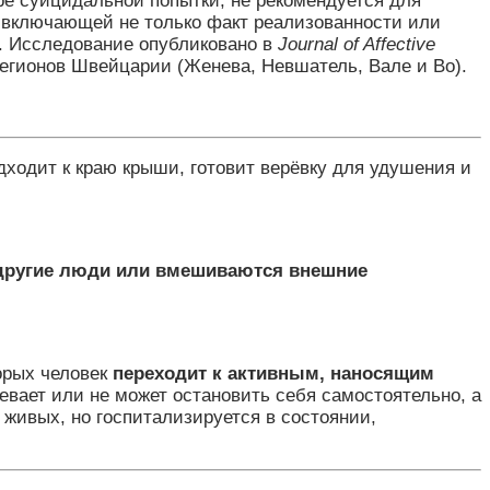
ере суицидальной попытки, не рекомендуется для
, включающей не только факт реализованности или
. Исследование опубликовано в
Journal of Affective
егионов Швейцарии (Женева, Невшатель, Вале и Во).
дходит к краю крыши, готовит верёвку для удушения и
другие люди или вмешиваются внешние
орых человек
переходит к активным, наносящим
евает или не может остановить себя самостоятельно, а
в живых, но госпитализируется в состоянии,