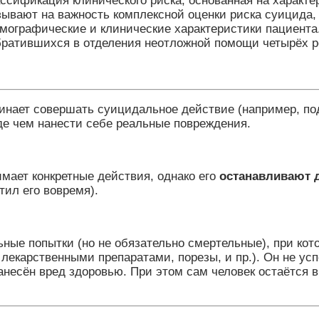
лассификация клинического риска, основанная на характ
зывают на важность комплексной оценки риска суицида
мографические и клинические характеристики пациента
обратившихся в отделения неотложной помощи четырёх р
чинает совершать суицидальное действие (например, по
де чем нанести себе реальные повреждения.
имает конкретные действия, однако его
останавливают 
тил его вовремя).
ьные попытки (но не обязательно смертельные), при кот
лекарственными препаратами, порезы, и пр.). Он не усп
нанесён вред здоровью. При этом сам человек остаётся 