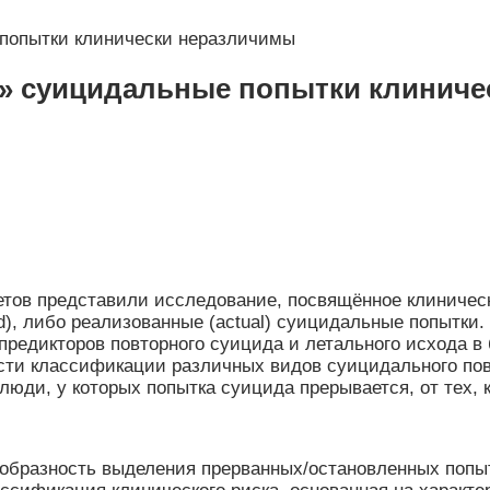
попытки клинически неразличимы
» суицидальные попытки клиниче
етов представили исследование, посвящённое клиниче
ed), либо реализованные (actual) суицидальные попытки
редикторов повторного суицида и летального исхода в 
ти классификации различных видов суицидального пове
юди, у которых попытка суицида прерывается, от тех, к
образность выделения прерванных/остановленных попыт