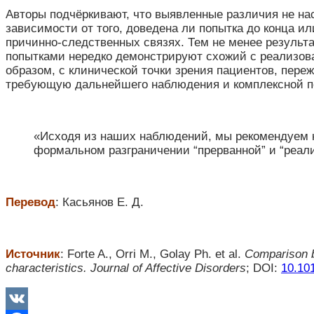
Авторы подчёркивают, что выявленные различия не на
зависимости от того, доведена ли попытка до конца ил
причинно-следственных связях. Тем не менее результ
попытками нередко демонстрируют схожий с реализо
образом, с клинической точки зрения пациентов, пер
требующую дальнейшего наблюдения и комплексной п
«Исходя из наших наблюдений, мы рекомендуем к
формальном разграничении “прерванной” и “реал
Перевод
: Касьянов Е. Д.
Источник
: Forte A., Orri M., Golay Ph. et al.
Comparison b
characteristics.
Journal of Affective Disorders
; DOI:
10.101