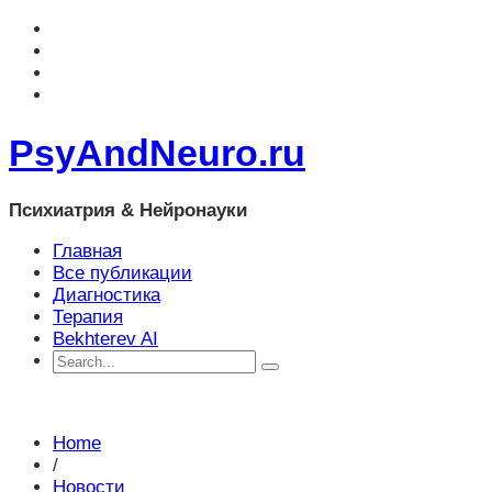
PsyAndNeuro.ru
Психиатрия & Нейронауки
Главная
Все публикации
Диагностика
Терапия
Bekhterev AI
Home
/
Новости