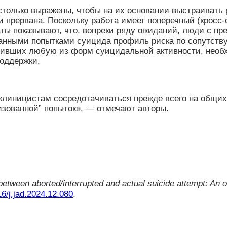
столько выражены, чтобы на их основании выстраивать 
и прервана. Поскольку работа имеет поперечный (кросс
аты показывают, что, вопреки ряду ожиданий, люди с 
ванными попытками суицида профиль риска по сопутст
еживших любую из форм суицидальной активности, необх
оддержки.
линицистам сосредотачиваться прежде всего на общих р
изованной” попыток», — отмечают авторы.
etween aborted/interrupted and actual suicide attempt: An o
6/j.jad.2024.12.080
.