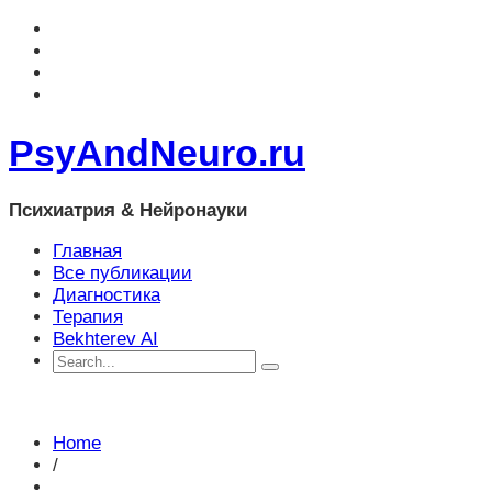
PsyAndNeuro.ru
Психиатрия & Нейронауки
Главная
Все публикации
Диагностика
Терапия
Bekhterev AI
Home
/