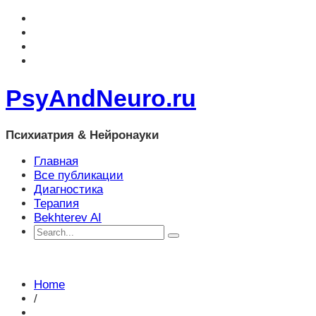
PsyAndNeuro.ru
Психиатрия & Нейронауки
Главная
Все публикации
Диагностика
Терапия
Bekhterev AI
Home
/