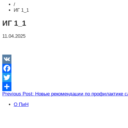
/
ИГ 1_1
ИГ 1_1
11.04.2025
VK
Facebook
Twitter
Навигация
Previous Post: Новые рекомендации по профилактике 
Отправить
по
О ПиН
записям