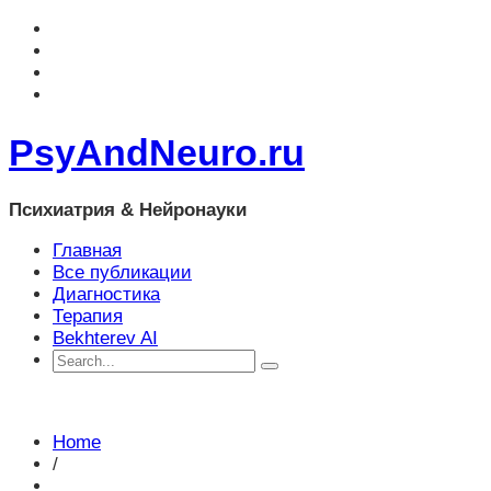
PsyAndNeuro.ru
Психиатрия & Нейронауки
Главная
Все публикации
Диагностика
Терапия
Bekhterev AI
Home
/