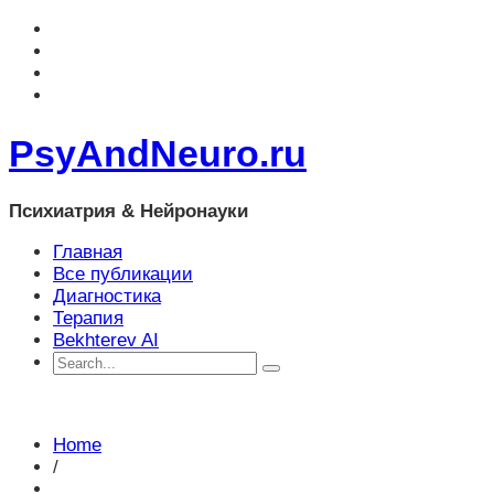
PsyAndNeuro.ru
Психиатрия & Нейронауки
Главная
Все публикации
Диагностика
Терапия
Bekhterev AI
Home
/