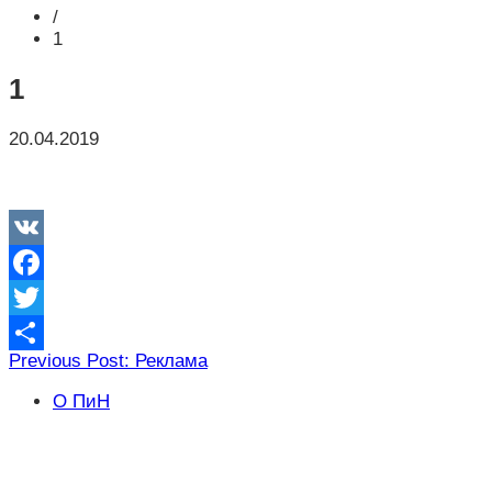
/
1
1
20.04.2019
VK
Facebook
Twitter
Навигация
Previous Post: Реклама
Отправить
по
О ПиН
записям