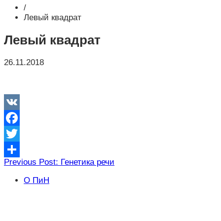
/
Левый квадрат
Левый квадрат
26.11.2018
VK
Facebook
Twitter
Навигация
Previous Post: Генетика речи
Отправить
по
О ПиН
записям