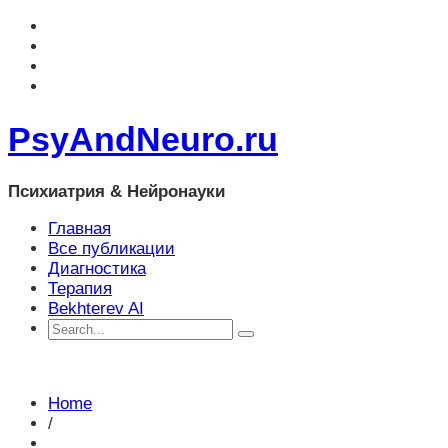
PsyAndNeuro.ru
Психиатрия & Нейронауки
Главная
Все публикации
Диагностика
Терапия
Bekhterev AI
Home
/