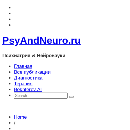
PsyAndNeuro.ru
Психиатрия & Нейронауки
Главная
Все публикации
Диагностика
Терапия
Bekhterev AI
Home
/