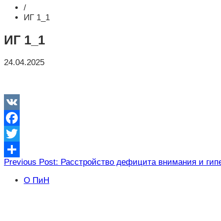
/
ИГ 1_1
ИГ 1_1
24.04.2025
VK
Facebook
Twitter
Навигация
Previous Post: Расстройство дефицита внимания и гип
Отправить
по
О ПиН
записям