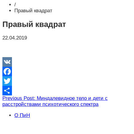
/
Правый квадрат
Правый квадрат
22.04.2019
VK
Facebook
Twitter
Навигация
Previous Post: Миндалевидное тело и дети с
Отправить
расстройствами психотического спектра
по
записям
О ПиН