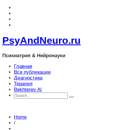
PsyAndNeuro.ru
Психиатрия & Нейронауки
Главная
Все публикации
Диагностика
Терапия
Bekhterev AI
Home
/