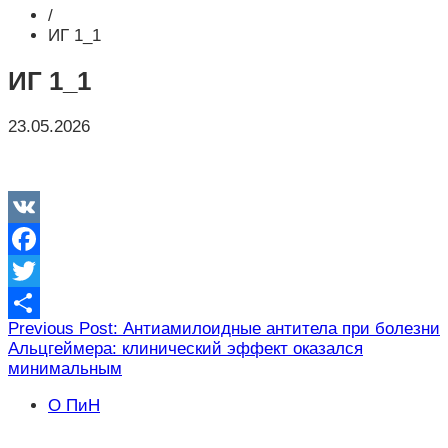
/
ИГ 1_1
ИГ 1_1
23.05.2026
VK
Facebook
Twitter
Навигация
Previous Post: Антиамилоидные антитела при болезни
Отправить
Альцгеймера: клинический эффект оказался
по
минимальным
записям
О ПиН