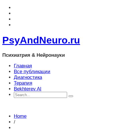
PsyAndNeuro.ru
Психиатрия & Нейронауки
Главная
Все публикации
Диагностика
Терапия
Bekhterev AI
Home
/