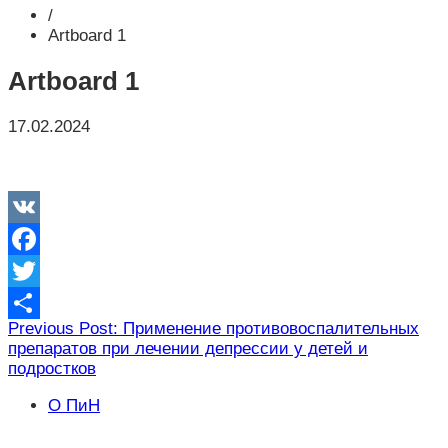
/
Artboard 1
Artboard 1
17.02.2024
VK
Facebook
Twitter
Навигация
Previous Post: Применение противовоспалительных
Отправить
препаратов при лечении депрессии у детей и
по
подростков
записям
О ПиН