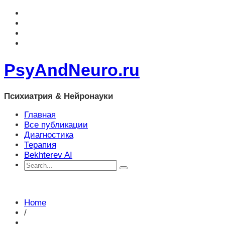
PsyAndNeuro.ru
Психиатрия & Нейронауки
Главная
Все публикации
Диагностика
Терапия
Bekhterev AI
Home
/