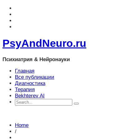
PsyAndNeuro.ru
Психиатрия & Нейронауки
Главная
Все публикации
Диагностика
Терапия
Bekhterev AI
Home
/