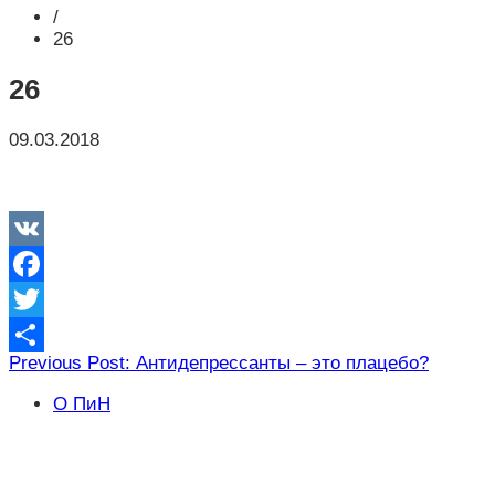
/
26
26
09.03.2018
VK
Facebook
Twitter
Навигация
Previous Post: Антидепрессанты – это плацебо?
Отправить
по
О ПиН
записям