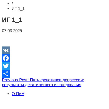
/
ИГ 1_1
ИГ 1_1
07.03.2025
VK
Facebook
Twitter
Навигация
Previous Post: Пять фенотипов депрессии:
Отправить
результаты десятилетнего исследования
по
записям
О ПиН