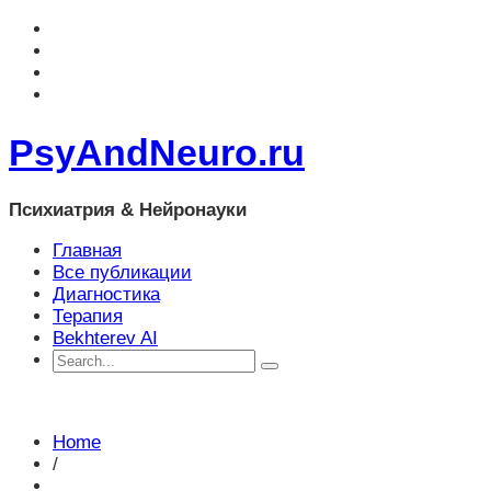
PsyAndNeuro.ru
Психиатрия & Нейронауки
Главная
Все публикации
Диагностика
Терапия
Bekhterev AI
Home
/