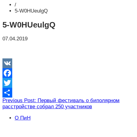
/
5-W0HUeulgQ
5-W0HUeulgQ
07.04.2019
VK
Facebook
Twitter
Навигация
Previous Post: Первый фестиваль о биполярном
Отправить
расстройстве собрал 250 участников
по
записям
О ПиН