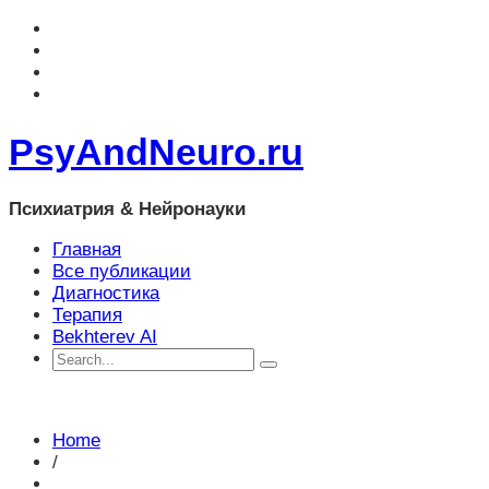
PsyAndNeuro.ru
Психиатрия & Нейронауки
Главная
Все публикации
Диагностика
Терапия
Bekhterev AI
Home
/