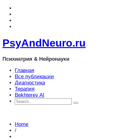
PsyAndNeuro.ru
Психиатрия & Нейронауки
Главная
Все публикации
Диагностика
Терапия
Bekhterev AI
Home
/