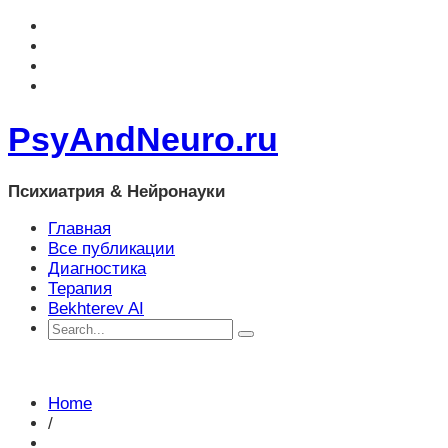
PsyAndNeuro.ru
Психиатрия & Нейронауки
Главная
Все публикации
Диагностика
Терапия
Bekhterev AI
Home
/