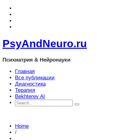
PsyAndNeuro.ru
Психиатрия & Нейронауки
Главная
Все публикации
Диагностика
Терапия
Bekhterev AI
Home
/