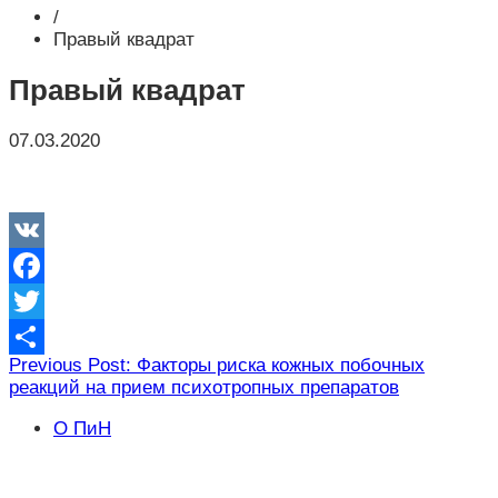
/
Правый квадрат
Правый квадрат
07.03.2020
VK
Facebook
Twitter
Навигация
Previous Post: Факторы риска кожных побочных
Отправить
реакций на прием психотропных препаратов
по
записям
О ПиН