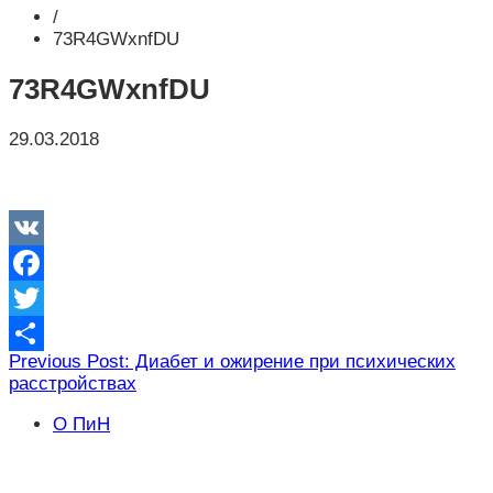
/
73R4GWxnfDU
73R4GWxnfDU
29.03.2018
VK
Facebook
Twitter
Навигация
Previous Post: Диабет и ожирение при психических
Отправить
расстройствах
по
записям
О ПиН