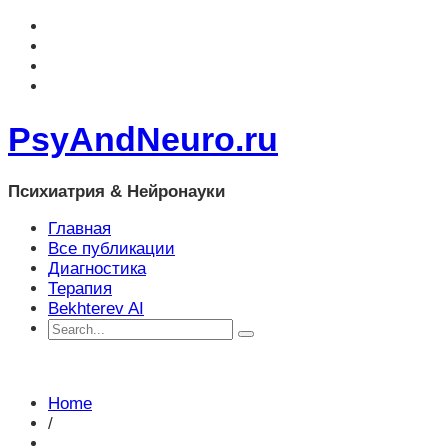
PsyAndNeuro.ru
Психиатрия & Нейронауки
Главная
Все публикации
Диагностика
Терапия
Bekhterev AI
Home
/