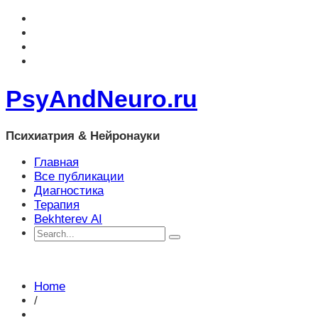
PsyAndNeuro.ru
Психиатрия & Нейронауки
Главная
Все публикации
Диагностика
Терапия
Bekhterev AI
Home
/