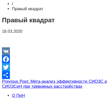
/
Правый квадрат
Правый квадрат
18.03.2020
VK
Facebook
Twitter
Навигация
Previous Post: Мета-анализ эффективности СИОЗС и
Отправить
СИОЗСиН при тревожных расстройствах
по
записям
О ПиН