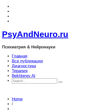
PsyAndNeuro.ru
Психиатрия & Нейронауки
Главная
Все публикации
Диагностика
Терапия
Bekhterev AI
Home
/