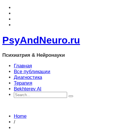
PsyAndNeuro.ru
Психиатрия & Нейронауки
Главная
Все публикации
Диагностика
Терапия
Bekhterev AI
Home
/