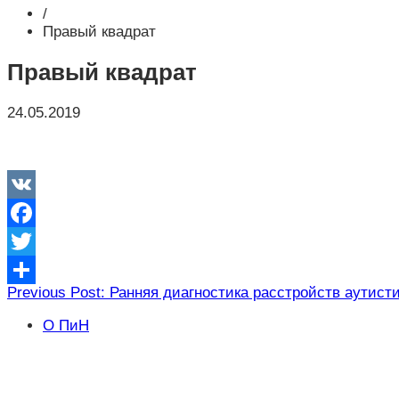
/
Правый квадрат
Правый квадрат
24.05.2019
VK
Facebook
Twitter
Навигация
Previous Post: Ранняя диагностика расстройств аутист
Отправить
по
О ПиН
записям