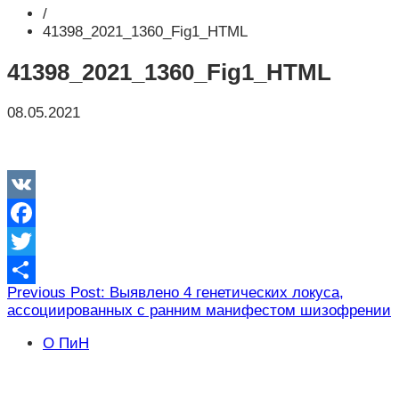
/
41398_2021_1360_Fig1_HTML
41398_2021_1360_Fig1_HTML
08.05.2021
VK
Facebook
Twitter
Навигация
Previous Post: Выявлено 4 генетических локуса,
Отправить
ассоциированных с ранним манифестом шизофрении
по
записям
О ПиН