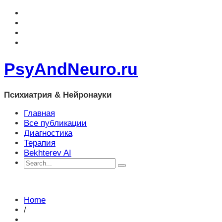
PsyAndNeuro.ru
Психиатрия & Нейронауки
Главная
Все публикации
Диагностика
Терапия
Bekhterev AI
Home
/