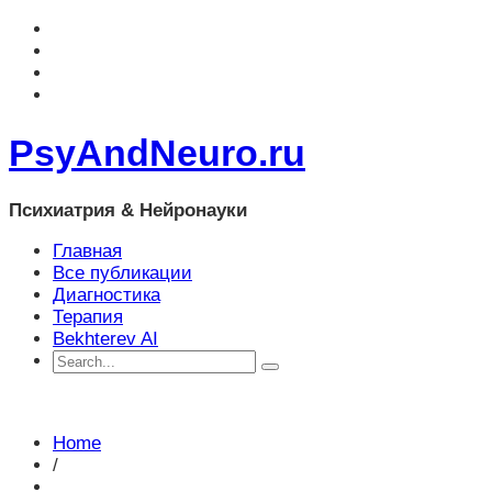
PsyAndNeuro.ru
Психиатрия & Нейронауки
Главная
Все публикации
Диагностика
Терапия
Bekhterev AI
Home
/