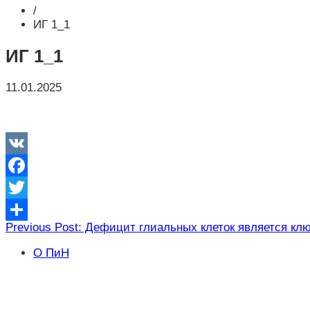
/
ИГ 1_1
ИГ 1_1
11.01.2025
VK
Facebook
Twitter
Навигация
Previous Post: Дефицит глиальных клеток является 
Отправить
по
О ПиН
записям