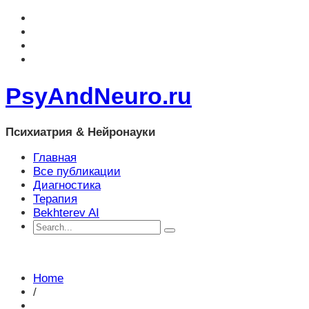
PsyAndNeuro.ru
Психиатрия & Нейронауки
Главная
Все публикации
Диагностика
Терапия
Bekhterev AI
Home
/