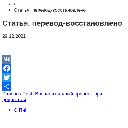
/
Статья, перевод-восстановлено
Статья, перевод-восстановлено
29.12.2021
VK
Facebook
Twitter
Навигация
Previous Post: Воспалительный процесс при
Отправить
депрессии
по
записям
О ПиН