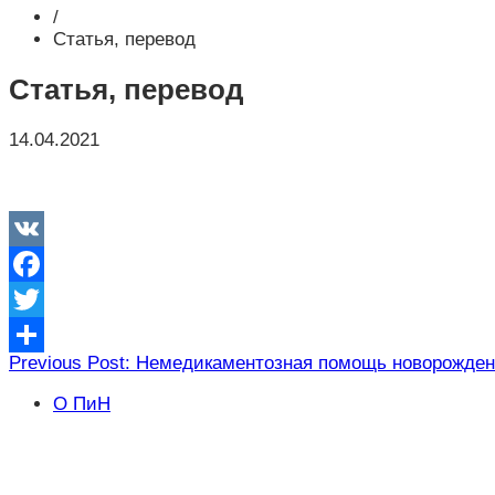
/
Статья, перевод
Статья, перевод
14.04.2021
VK
Facebook
Twitter
Навигация
Previous Post: Немедикаментозная помощь новорожде
Отправить
по
О ПиН
записям