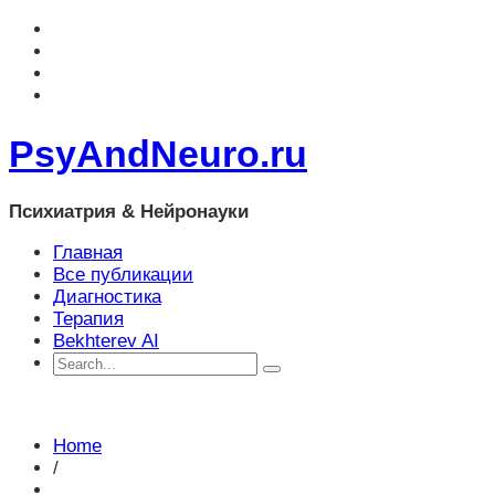
PsyAndNeuro.ru
Психиатрия & Нейронауки
Главная
Все публикации
Диагностика
Терапия
Bekhterev AI
Home
/