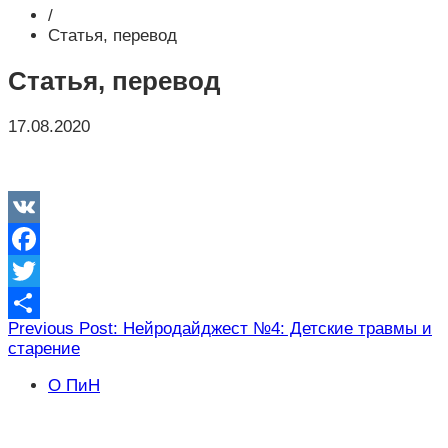
/
Статья, перевод
Статья, перевод
17.08.2020
VK
Facebook
Twitter
Навигация
Previous Post: Нейродайджест №4: Детские травмы и
Отправить
старение
по
записям
О ПиН