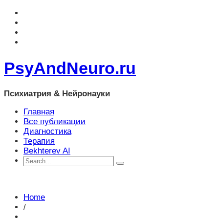
PsyAndNeuro.ru
Психиатрия & Нейронауки
Главная
Все публикации
Диагностика
Терапия
Bekhterev AI
Home
/