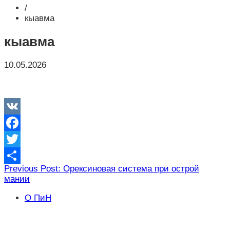
/
кыавма
кыавма
10.05.2026
VK
Facebook
Twitter
Навигация
Previous Post: Орексиновая система при острой
Отправить
мании
по
записям
О ПиН