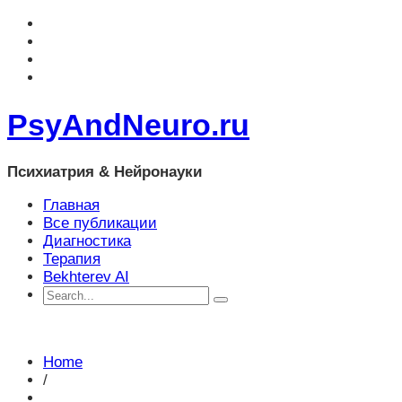
PsyAndNeuro.ru
Психиатрия & Нейронауки
Главная
Все публикации
Диагностика
Терапия
Bekhterev AI
Home
/