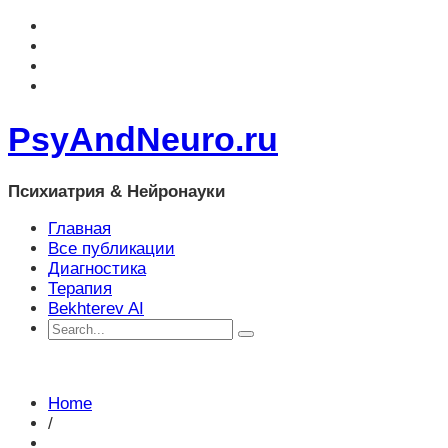
PsyAndNeuro.ru
Психиатрия & Нейронауки
Главная
Все публикации
Диагностика
Терапия
Bekhterev AI
Home
/