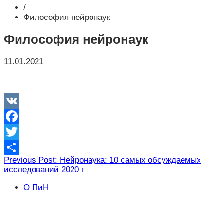
/
Философия нейронаук
Философия нейронаук
11.01.2021
VK
Facebook
Twitter
Навигация
Previous Post: Нейронаука: 10 самых обсуждаемых
Отправить
исследований 2020 г
по
записям
О ПиН