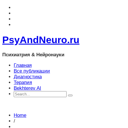
PsyAndNeuro.ru
Психиатрия & Нейронауки
Главная
Все публикации
Диагностика
Терапия
Bekhterev AI
Home
/