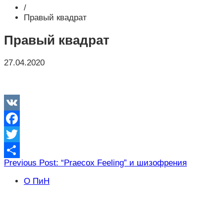
/
Правый квадрат
Правый квадрат
27.04.2020
VK
Facebook
Twitter
Навигация
Previous Post: “Praecox Feeling” и шизофрения
Отправить
по
О ПиН
записям