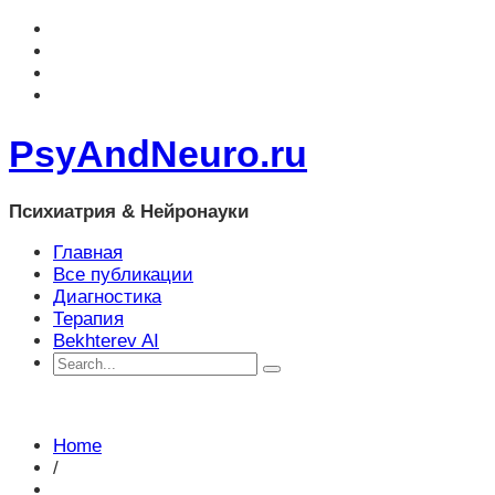
PsyAndNeuro.ru
Психиатрия & Нейронауки
Главная
Все публикации
Диагностика
Терапия
Bekhterev AI
Home
/