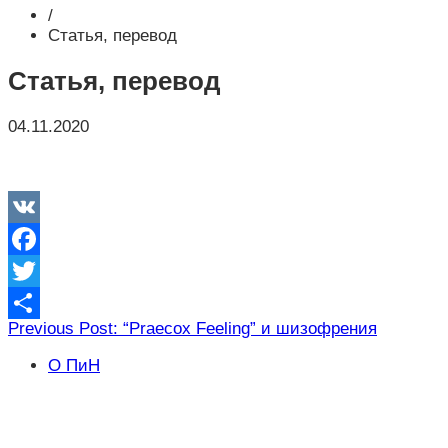
/
Статья, перевод
Статья, перевод
04.11.2020
VK
Facebook
Twitter
Навигация
Previous Post: “Praecox Feeling” и шизофрения
Отправить
по
О ПиН
записям