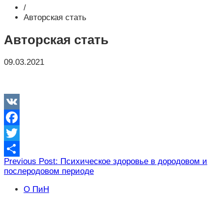
/
Авторская стать
Авторская стать
09.03.2021
VK
Facebook
Twitter
Навигация
Previous Post: Психическое здоровье в дородовом и
Отправить
послеродовом периоде
по
записям
О ПиН