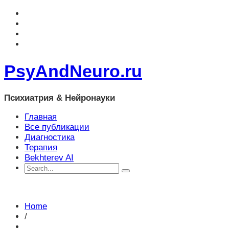
PsyAndNeuro.ru
Психиатрия & Нейронауки
Главная
Все публикации
Диагностика
Терапия
Bekhterev AI
Home
/