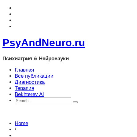
PsyAndNeuro.ru
Психиатрия & Нейронауки
Главная
Все публикации
Диагностика
Терапия
Bekhterev AI
Home
/