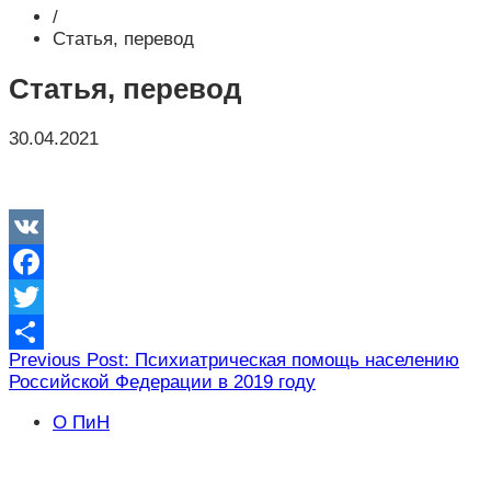
/
Статья, перевод
Статья, перевод
30.04.2021
VK
Facebook
Twitter
Навигация
Previous Post: Психиатрическая помощь населению
Отправить
Российской Федерации в 2019 году
по
записям
О ПиН