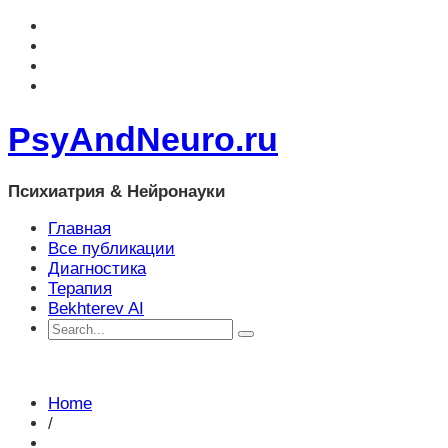
PsyAndNeuro.ru
Психиатрия & Нейронауки
Главная
Все публикации
Диагностика
Терапия
Bekhterev AI
Home
/