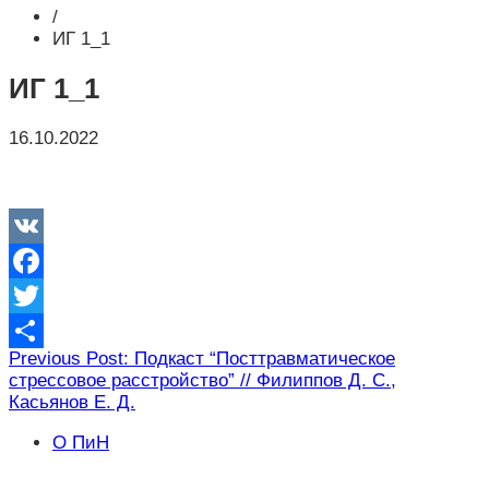
/
ИГ 1_1
ИГ 1_1
16.10.2022
VK
Facebook
Twitter
Навигация
Previous Post: Подкаст “Посттравматическое
Отправить
стрессовое расстройство” // Филиппов Д. С.,
по
Касьянов Е. Д.
записям
О ПиН