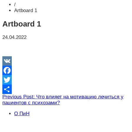
/
Artboard 1
Artboard 1
24.04.2022
VK
Facebook
Twitter
Навигация
Previous Post: Что влияет на мотивацию лечиться у
Отправить
пациентов с психозами?
по
записям
О ПиН