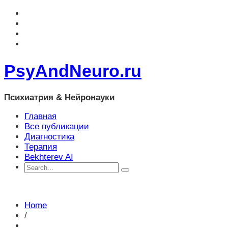
PsyAndNeuro.ru
Психиатрия & Нейронауки
Главная
Все публикации
Диагностика
Терапия
Bekhterev AI
Home
/