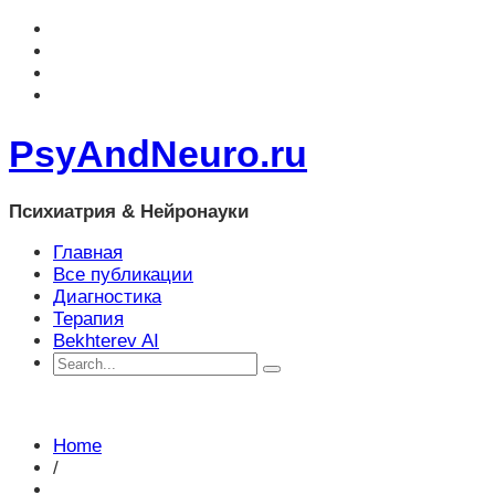
PsyAndNeuro.ru
Психиатрия & Нейронауки
Главная
Все публикации
Диагностика
Терапия
Bekhterev AI
Home
/