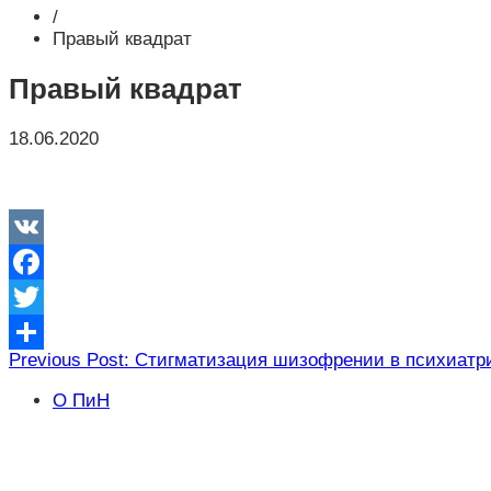
/
Правый квадрат
Правый квадрат
18.06.2020
VK
Facebook
Twitter
Навигация
Previous Post: Стигматизация шизофрении в психиатр
Отправить
по
О ПиН
записям