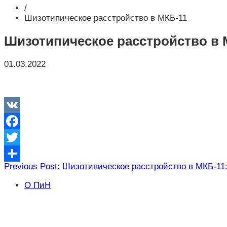
/
Шизотипическое расстройство в МКБ-11
Шизотипическое расстройство в 
01.03.2022
VK
Facebook
Twitter
Навигация
Previous Post: Шизотипическое расстройство в МКБ-11:
Отправить
по
О ПиН
записям