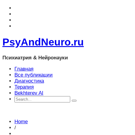
PsyAndNeuro.ru
Психиатрия & Нейронауки
Главная
Все публикации
Диагностика
Терапия
Bekhterev AI
Home
/