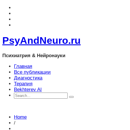
PsyAndNeuro.ru
Психиатрия & Нейронауки
Главная
Все публикации
Диагностика
Терапия
Bekhterev AI
Home
/