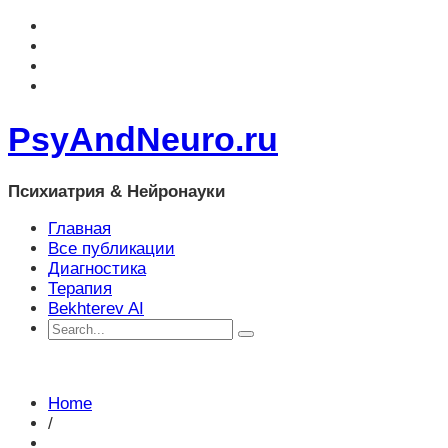
PsyAndNeuro.ru
Психиатрия & Нейронауки
Главная
Все публикации
Диагностика
Терапия
Bekhterev AI
Home
/