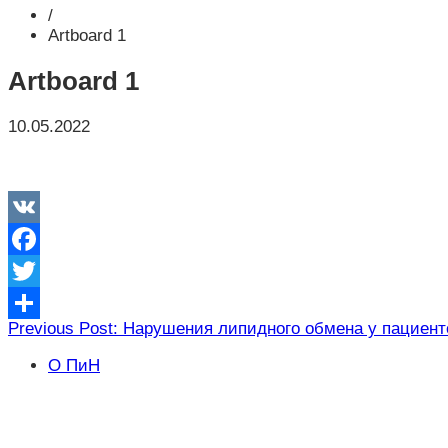
/
Artboard 1
Artboard 1
10.05.2022
VK
Facebook
Twitter
Навигация
Previous Post: Нарушения липидного обмена у пациен
Отправить
по
О ПиН
записям