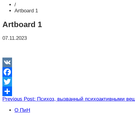
/
Artboard 1
Artboard 1
07.11.2023
VK
Facebook
Twitter
Навигация
Previous Post: Психоз, вызванный психоактивными ве
Отправить
по
О ПиН
записям