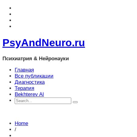
PsyAndNeuro.ru
Психиатрия & Нейронауки
Главная
Все публикации
Диагностика
Терапия
Bekhterev AI
Home
/