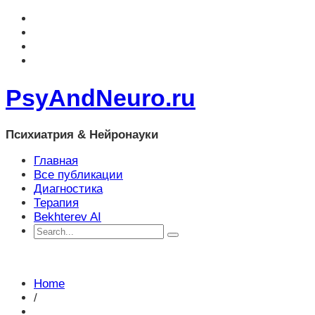
PsyAndNeuro.ru
Психиатрия & Нейронауки
Главная
Все публикации
Диагностика
Терапия
Bekhterev AI
Home
/