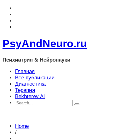
PsyAndNeuro.ru
Психиатрия & Нейронауки
Главная
Все публикации
Диагностика
Терапия
Bekhterev AI
Home
/