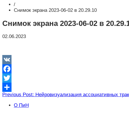
/
Снимок экрана 2023-06-02 в 20.29.10
Снимок экрана 2023-06-02 в 20.29.
02.06.2023
VK
Facebook
Twitter
Навигация
Previous Post: Нейровизуализация ассоциативных трак
Отправить
по
О ПиН
записям