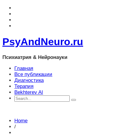
PsyAndNeuro.ru
Психиатрия & Нейронауки
Главная
Все публикации
Диагностика
Терапия
Bekhterev AI
Home
/