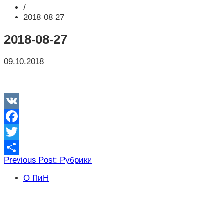
/
2018-08-27
2018-08-27
09.10.2018
VK
Facebook
Twitter
Навигация
Previous Post: Рубрики
Отправить
по
О ПиН
записям