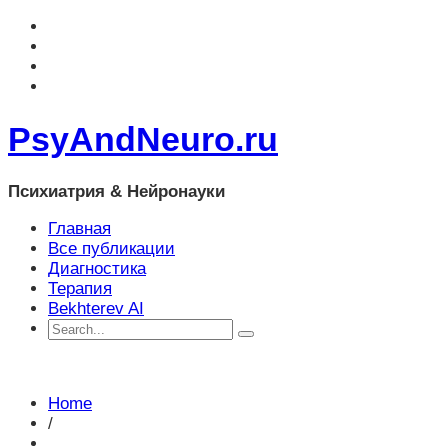
PsyAndNeuro.ru
Психиатрия & Нейронауки
Главная
Все публикации
Диагностика
Терапия
Bekhterev AI
Home
/