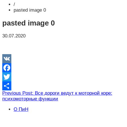
/
pasted image 0
pasted image 0
30.07.2020
VK
Facebook
Twitter
Навигация
Previous Post: Все дороги ведут к моторной коре:
Отправить
психомоторные функции
по
записям
О ПиН