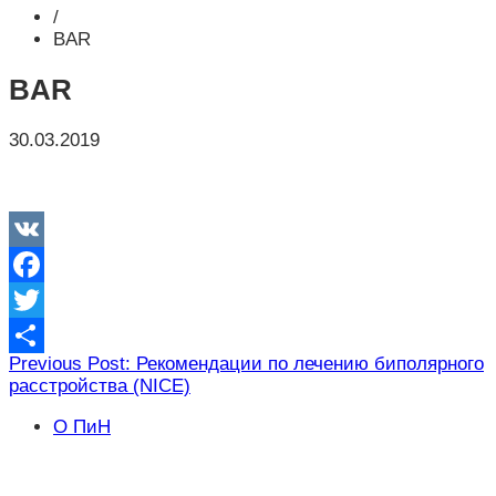
/
BAR
BAR
30.03.2019
VK
Facebook
Twitter
Навигация
Previous Post: Рекомендации по лечению биполярного
Отправить
расстройства (NICE)
по
записям
О ПиН