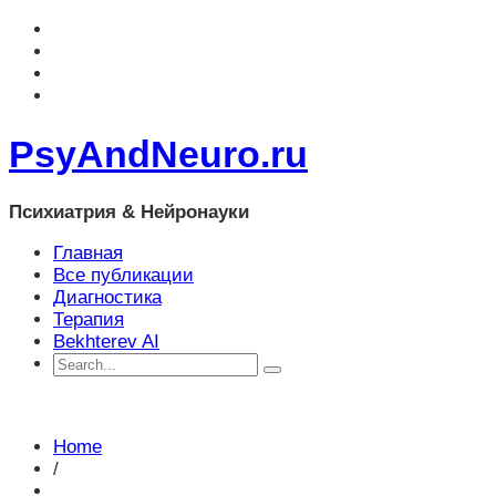
PsyAndNeuro.ru
Психиатрия & Нейронауки
Главная
Все публикации
Диагностика
Терапия
Bekhterev AI
Home
/