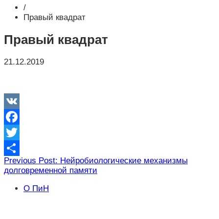
/
Правый квадрат
Правый квадрат
21.12.2019
VK
Facebook
Twitter
Навигация
Previous Post: Нейробиологические механизмы
Отправить
долговременной памяти
по
записям
О ПиН