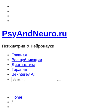
PsyAndNeuro.ru
Психиатрия & Нейронауки
Главная
Все публикации
Диагностика
Терапия
Bekhterev AI
Home
/