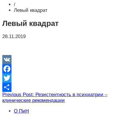
/
Левый квадрат
Левый квадрат
28.11.2019
VK
Facebook
Twitter
Навигация
Previous Post: Резистентность в психиатрии –
Отправить
клинические рекомендации
по
записям
О ПиН