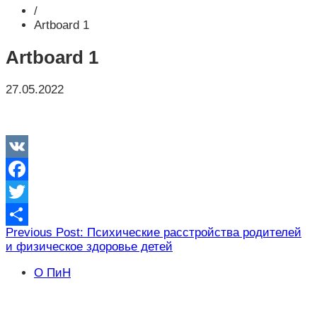
/
Artboard 1
Artboard 1
27.05.2022
VK
Facebook
Twitter
Навигация
Previous Post: Психические расстройства родителей
Отправить
и физическое здоровье детей
по
записям
О ПиН