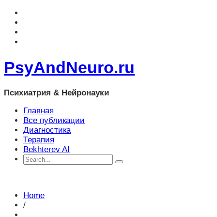
PsyAndNeuro.ru
Психиатрия & Нейронауки
Главная
Все публикации
Диагностика
Терапия
Bekhterev AI
Home
/