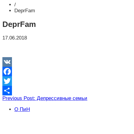
/
DeprFam
DeprFam
17.06.2018
VK
Facebook
Twitter
Навигация
Previous Post: Депрессивные семьи
Отправить
по
О ПиН
записям