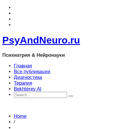
PsyAndNeuro.ru
Психиатрия & Нейронауки
Главная
Все публикации
Диагностика
Терапия
Bekhterev AI
Home
/