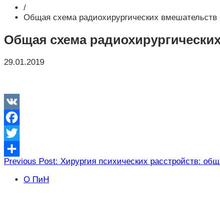
/
Общая схема радиохирургических вмешательств
Общая схема радиохирургически
29.01.2019
VK
Facebook
Twitter
Навигация
Previous Post: Хирургия психических расстройств: общ
Отправить
по
О ПиН
записям