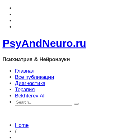
PsyAndNeuro.ru
Психиатрия & Нейронауки
Главная
Все публикации
Диагностика
Терапия
Bekhterev AI
Home
/