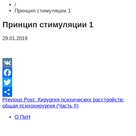
/
Принцип стимуляции 1
Принцип стимуляции 1
29.01.2019
VK
Facebook
Twitter
Навигация
Previous Post: Хирургия психических расстройств:
Отправить
общая психохирургия (Часть II)
по
записям
О ПиН