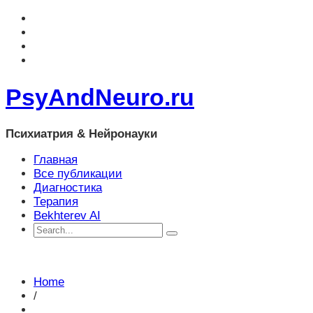
PsyAndNeuro.ru
Психиатрия & Нейронауки
Главная
Все публикации
Диагностика
Терапия
Bekhterev AI
Home
/